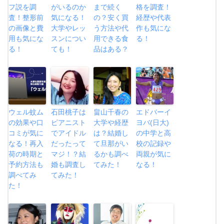
フ説を調
がいるのか
まで続く
格を調査！
査！整形前
気になる！
の？安く買
経歴や代表
の画像と費
大学やレッ
う方法や代
作も気にな
用も気にな
スンについ
用できる食
る！
る！
ても！
品はある？
ウェル蚊ム
石田桃子は
畠山千春の
エドバーイ
の効果や口
ピアニスト
大学や経歴
ヨバ(日大)
コミが気に
でアイドル
は？結婚し
の中学と高
なる！再入
だったって
て旦那がい
校の記録や
荷の時期と
マジ！？結
るかも調べ
両親が気に
予約方法も
婚も調査し
てみた！
なる！
調べてみ
てみた！
た！