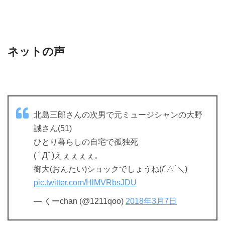
ネットの声
北島三郎さんの次男で元ミュージシャンの大野
誠さん(51)
ひとり暮らしの自宅で孤独死
( ﾟДﾟ)えぇぇぇぇ。
御大(おんたい)ショックでしょうね(/´△`＼)
pic.twitter.com/HlMVRbsJDU
— くーchan (@1211qoo)
2018年3月7日