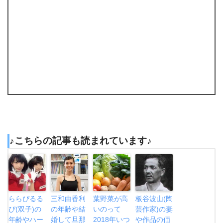
♪こちらの記事も読まれています♪
ららぴるる
三和由香利
葉野菜が高
板谷波山(陶
ぴ(双子)の
の年齢や結
いのって
芸作家)の妻
年齢やハー
婚して旦那
2018年いつ
や作品の価