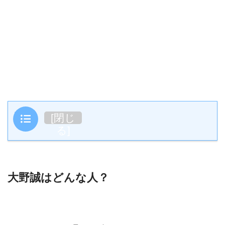
目次
[
閉じ
る
]
大野誠はどんな人？