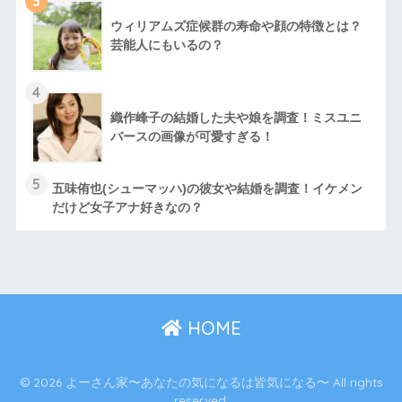
3
ウィリアムズ症候群の寿命や顔の特徴とは？
芸能人にもいるの？
4
織作峰子の結婚した夫や娘を調査！ミスユニ
バースの画像が可愛すぎる！
5
五味侑也(シューマッハ)の彼女や結婚を調査！イケメン
だけど女子アナ好きなの？
HOME
© 2026 よーさん家〜あなたの気になるは皆気になる〜 All rights
reserved.