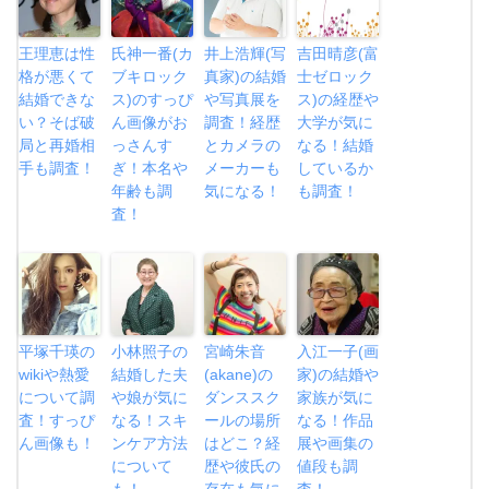
王理恵は性
氏神一番(カ
井上浩輝(写
吉田晴彦(富
格が悪くて
ブキロック
真家)の結婚
士ゼロック
結婚できな
ス)のすっぴ
や写真展を
ス)の経歴や
い？そば破
ん画像がお
調査！経歴
大学が気に
局と再婚相
っさんす
とカメラの
なる！結婚
手も調査！
ぎ！本名や
メーカーも
しているか
年齢も調
気になる！
も調査！
査！
平塚千瑛の
小林照子の
宮崎朱音
入江一子(画
wikiや熱愛
結婚した夫
(akane)の
家)の結婚や
について調
や娘が気に
ダンススク
家族が気に
査！すっぴ
なる！スキ
ールの場所
なる！作品
ん画像も！
ンケア方法
はどこ？経
展や画集の
について
歴や彼氏の
値段も調
も！
存在も気に
査！