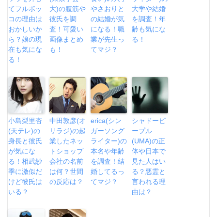
てフルボッ
大)の腹筋や
やさおりと
大学や結婚
コの理由は
彼氏を調
の結婚が気
を調査！年
おかしいか
査！可愛い
になる！職
齢も気にな
ら？娘の現
画像まとめ
業が先生っ
る！
在も気にな
も！
てマジ？
る！
小島梨里杏
中田敦彦(オ
erica(シン
シャドーピ
(天テレ)の
リラジ)の起
ガーソング
ープル
身長と彼氏
業したネッ
ライター)の
(UMA)の正
が気にな
トショップ
本名や年齢
体や日本で
る！相武紗
会社の名前
を調査！結
見た人はい
季に激似だ
は何？世間
婚してるっ
る？悪霊と
けど彼氏は
の反応は？
てマジ？
言われる理
いる？
由は？