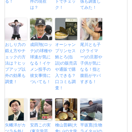
る！
件の現在
トでチェッ
係も調査し
は？
ク！
てみた！
おしり力の
成田翔(ロッ
オーシャン
尾川とも子
鍛え方やチ
テ)の球種や
プリンセス
(クライマ
ェックの方
球速が気に
鮪とろ(缶
ー)の旦那や
法は？ヒッ
なる！イケ
詰)の販売店
子供が気に
プアップ以
メン投手の
や通販で購
なる！指と
外の効果も
彼女事情に
入できる？
腹筋がヤバ
調査！
ついても！
口コミも調
すぎる！
査！
矢幡洋がカ
安西この実
檜山普嗣(大
平坂寛(生物
ツラを外し
(東京学芸
食い)の大学
ライター)の