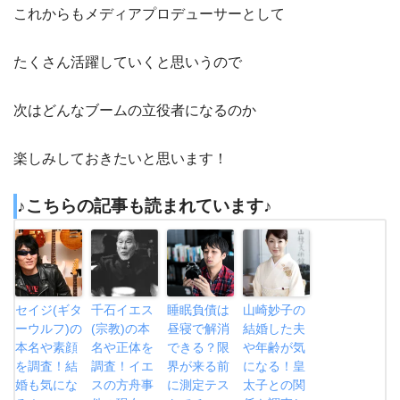
これからもメディアプロデューサーとして
たくさん活躍していくと思いうので
次はどんなブームの立役者になるのか
楽しみしておきたいと思います！
♪こちらの記事も読まれています♪
セイジ(ギタ
千石イエス
睡眠負債は
山崎妙子の
ーウルフ)の
(宗教)の本
昼寝で解消
結婚した夫
本名や素顔
名や正体を
できる？限
や年齢が気
を調査！結
調査！イエ
界が来る前
になる！皇
婚も気にな
スの方舟事
に測定テス
太子との関