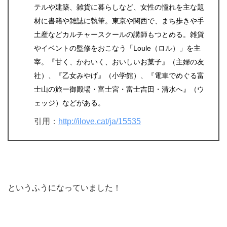
テルや建築、雑貨に暮らしなど、女性の憧れを主な題
材に書籍や雑誌に執筆。東京や関西で、まち歩きや手
土産などカルチャースクールの講師もつとめる。雑貨
やイベントの監修をおこなう「Loule（ロル）」を主
宰。『甘く、かわいく、おいしいお菓子』（主婦の友
社）、『乙女みやげ』（小学館）、『電車でめぐる富
士山の旅ー御殿場・富士宮・富士吉田・清水へ』（ウ
ェッジ）などがある。
引用：
http://ilove.cat/ja/15535
というふうになっていました！