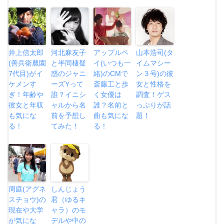
井上信太郎
河北麻友子
アップルペ
山本浩司(タ
(善兵衛農園
と半同棲疑
イ(いつも一
イムマシー
7代目)がイ
惑のジャニ
緒)のCMで
ン３号)の彼
ケメンす
ーズYって
斎藤工と歩
女と性格を
ぎ！年齢や
誰？イニシ
く女優は
調査！ゲス
彼女と年収
ャルから名
誰？名前と
っぷりが話
も気にな
前を予想し
曲も気にな
題！
る！
てみた！
る！
周庭(アグネ
しんじょう
スチョウ)の
君（ゆるキ
現在や大学
ャラ）のモ
が気にな
デルや中の