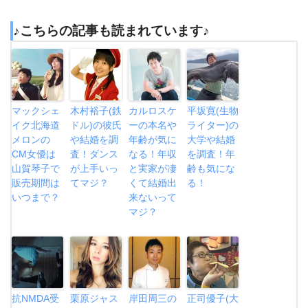
♪こちらの記事も読まれています♪
マックシェ
木村裕子(鉄
カルロスケ
平坂寛(生物
イク北海道
ドル)の彼氏
ーの本名や
ライター)の
メロンの
や結婚を調
年齢が気に
大学や結婚
CM女優は
査！ダンス
なる！年収
を調査！年
山賀琴子で
が上手いっ
と実家が凄
齢も気にな
販売期間は
てマジ？
くて結婚出
る！
いつまで？
来ないって
マジ？
抗NMDA受
栗原ジャス
岸田周三の
正司優子(大