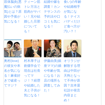
容体脳炎(悪
ティーン筋
結婚や嫁を
食い)の年齢
魔払いの病
トレ方法と
調査！カン
や結婚相手
気)とは？原
筋肉がヤバ
テサンスの
が気にな
因や予後が
い！兄や結
予約法や口
る！ナイス
気になる！
婚した旦那
コミも気に
バディだけ
について
なる！
ど食べ方が
も！
汚い？！
奥村(love)
村木厚子は
伊藤由美(銀
オリラジが
の彼女や本
創価学会で
座ママ)の娘
解散する理
名が気にな
現在は社長
や年齢が気
由は中田が
る！麻雀好
ってマ
になる！お
天狗となっ
きで破産っ
ジ！？経歴
店の場所も
て不仲が原
てマジ？
や結婚した
調査してみ
因？吉本退
夫と子供が
た！
社説や発言
気になる！
内容まと
め！