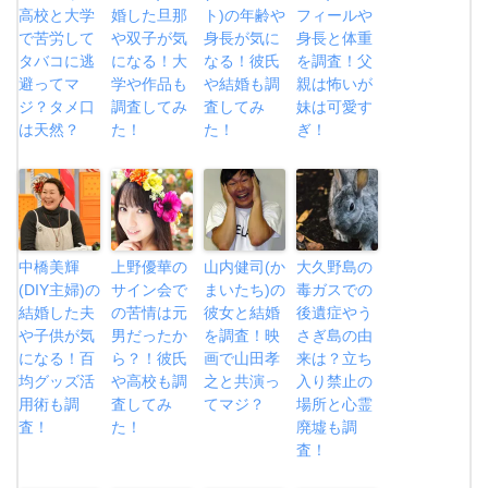
高校と大学
婚した旦那
ト)の年齢や
フィールや
で苦労して
や双子が気
身長が気に
身長と体重
タバコに逃
になる！大
なる！彼氏
を調査！父
避ってマ
学や作品も
や結婚も調
親は怖いが
ジ？タメ口
調査してみ
査してみ
妹は可愛す
は天然？
た！
た！
ぎ！
中橋美輝
上野優華の
山内健司(か
大久野島の
(DIY主婦)の
サイン会で
まいたち)の
毒ガスでの
結婚した夫
の苦情は元
彼女と結婚
後遺症やう
や子供が気
男だったか
を調査！映
さぎ島の由
になる！百
ら？！彼氏
画で山田孝
来は？立ち
均グッズ活
や高校も調
之と共演っ
入り禁止の
用術も調
査してみ
てマジ？
場所と心霊
査！
た！
廃墟も調
査！