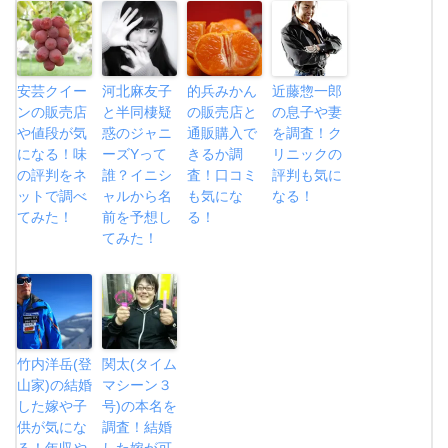
安芸クイー
河北麻友子
的兵みかん
近藤惣一郎
ンの販売店
と半同棲疑
の販売店と
の息子や妻
や値段が気
惑のジャニ
通販購入で
を調査！ク
になる！味
ーズYって
きるか調
リニックの
の評判をネ
誰？イニシ
査！口コミ
評判も気に
ットで調べ
ャルから名
も気にな
なる！
てみた！
前を予想し
る！
てみた！
竹内洋岳(登
関太(タイム
山家)の結婚
マシーン３
した嫁や子
号)の本名を
供が気にな
調査！結婚
る！年収や
した嫁が可