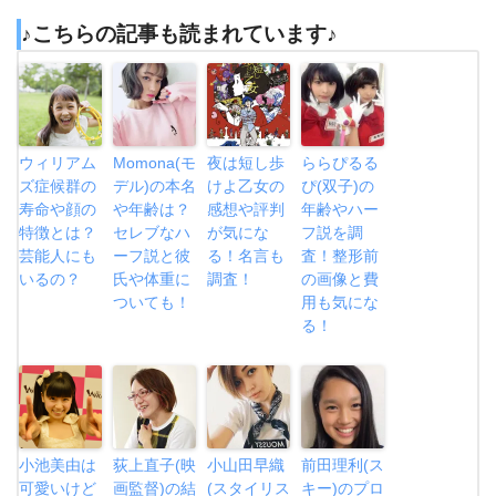
♪こちらの記事も読まれています♪
ウィリアム
Momona(モ
夜は短し歩
ららぴるる
ズ症候群の
デル)の本名
けよ乙女の
ぴ(双子)の
寿命や顔の
や年齢は？
感想や評判
年齢やハー
特徴とは？
セレブなハ
が気にな
フ説を調
芸能人にも
ーフ説と彼
る！名言も
査！整形前
いるの？
氏や体重に
調査！
の画像と費
ついても！
用も気にな
る！
小池美由は
荻上直子(映
小山田早織
前田理利(ス
可愛いけど
画監督)の結
(スタイリス
キー)のプロ