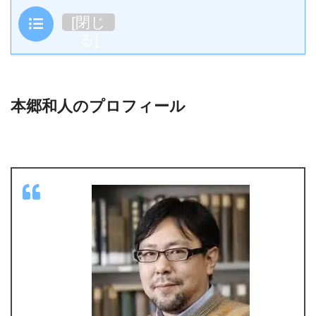
目次
[
閉じ
る
]
本郷和人のプロフィール