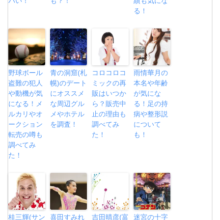
バい！
も？！
績も気にな
る！
野球ボール
青の洞窟(札
コロコロコ
雨情華月の
盗難の犯人
幌)のデート
ミックの再
本名や年齢
や動機が気
にオススメ
販はいつか
が気にな
になる！メ
な周辺グル
ら？販売中
る！足の持
ルカリやオ
メやホテル
止の理由も
病や整形説
ークション
を調査！
調べてみ
について
転売の噂も
た！
も！
調べてみ
た！
桂三輝(サン
喜田すみれ
吉田晴彦(富
迷宮の十字