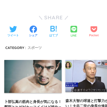
SHARE
LINE
ツイート
シェア
はてブ
Pocket
CATEGORY :
スポーツ
森木大智の球速と打撃力
卜部弘嵩の筋肉と身長が気になる！
い！大谷二世の身長や進
髪型とヒゲがカッコイイけど彼女っ