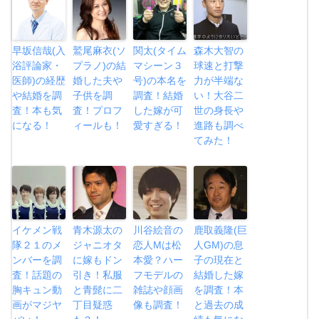
早坂信哉(入
鷲尾麻衣(ソ
関太(タイム
森木大智の
浴評論家・
プラノ)の結
マシーン３
球速と打撃
医師)の経歴
婚した夫や
号)の本名を
力が半端な
や結婚を調
子供を調
調査！結婚
い！大谷二
査！本も気
査！プロフ
した嫁が可
世の身長や
になる！
ィールも！
愛すぎる！
進路も調べ
てみた！
イケメン戦
青木源太の
川谷絵音の
鹿取義隆(巨
隊２１のメ
ジャニオタ
恋人Mは松
人GM)の息
ンバーを調
に嫁もドン
本愛？ハー
子の現在と
査！話題の
引き！私服
フモデルの
結婚した嫁
胸キュン動
と青髭に二
雑誌や顔画
を調査！本
画がマジヤ
丁目疑惑
像も調査！
と過去の成