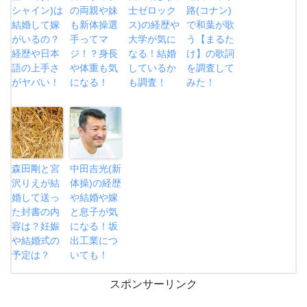
シャイン)は
の両親や妹
士ゼロック
路(コナン)
結婚して嫁
も新体操選
ス)の経歴や
で和葉が歌
がいるの？
手ってマ
大学が気に
う【まるた
経歴や日本
ジ！？身長
なる！結婚
け】の歌詞
語の上手さ
や体重も気
しているか
を調査して
がヤバい！
になる！
も調査！
みた！
森田剛と宮
中田吉光(新
沢りえが結
体操)の経歴
婚して送っ
や結婚や嫁
た封書の内
と息子が気
容は？妊娠
になる！坂
や結婚式の
出工業につ
予定は？
いても！
スポンサーリンク