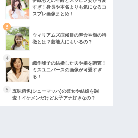
伊織もえの年齢とスッピン姿が可愛
すぎ！身長や本名よりも気になるコ
スプレ画像まとめ！
3
ウィリアムズ症候群の寿命や顔の特
徴とは？芸能人にもいるの？
4
織作峰子の結婚した夫や娘を調査！
ミスユニバースの画像が可愛すぎ
る！
5
五味侑也(シューマッハ)の彼女や結婚を調
査！イケメンだけど女子アナ好きなの？