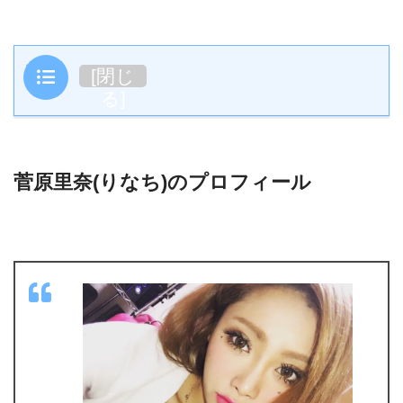
目次
[
閉じ
る
]
菅原里奈(りなち)のプロフィール