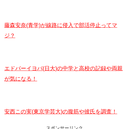
藤森安奈(青学)が線路に侵入で部活停止ってマ
ジ？
エドバーイヨバ(日大)の中学と高校の記録や両親
が気になる！
安西この実(東京学芸大)の腹筋や彼氏を調査！
スポンサーリンク