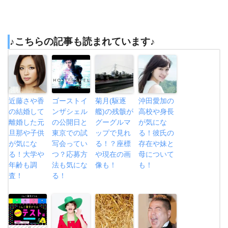
♪こちらの記事も読まれています♪
近藤さや香
ゴーストイ
菊月(駆逐
沖田愛加の
の結婚して
ンザシェル
艦)の残骸が
高校や身長
離婚した元
の公開日と
グーグルマ
が気にな
旦那や子供
東京での試
ップで見れ
る！彼氏の
が気にな
写会ってい
る！？座標
存在や妹と
る！大学や
つ？応募方
や現在の画
母について
年齢も調
法も気にな
像も！
も！
査！
る！