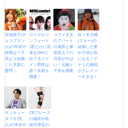
百地裕子(チ
ロイヤルコ
コウメ太夫
佐々木大輔
ョコブラン
ンフォート
のアパート
(スキー)の
カ)の年収や
(君だけに花
の場所と家
結婚した妻
経歴は？子
束を)MVに
賃収入での
や子供が気
供より結婚
出てるイケ
月収がやば
になる！デ
した旦那に
メン男性は
い！元嫁と
ナリの挑戦
驚愕！
誰？名前を
子供を調査
がクレイジ
調査！
ーすぎる！
サンキュー
CBブレース
タツオ(芸
の値段や取
人)の本名や
扱代理店の