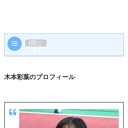
目次
[
閉じ
る
]
木本彩葉のプロフィール