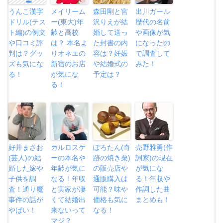
うんこ漢字
メイリーム
森田剛と宮
出川ガール
ドリル(テス
ー(東大)年
沢りえが結
歴代の名前
ト編)の例文
齢と高校
婚して送っ
や画像が気
や口コミ評
は？ 本名よ
た封書の内
になったの
判は？グッ
りオネエの
容は？妊娠
で調査して
ズも気にな
新宿のお店
や結婚式の
みた！
る！
が気にな
予定は？
る！
好井まさお
カルロスケ
ぽろたん(奇
売野雅勇(作
(芸人)の結
ーの本名や
跡の焼き栗)
詞家)の現在
婚した嫁や
年齢が気に
の販売店や
が気にな
子供を調
なる！年収
通販購入は
る！年収や
査！通り魔
と実家が凄
可能？味や
作詞した曲
事件の話が
くて結婚出
価格も気に
まとめも！
やばい！
来ないって
なる！
マジ？