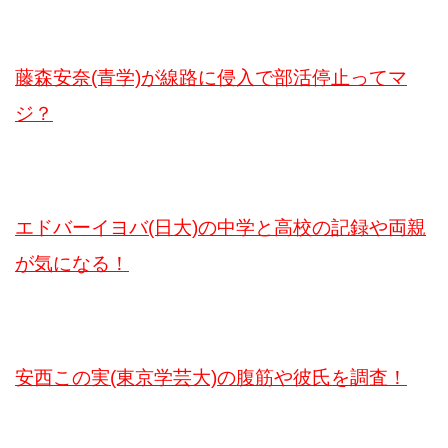
藤森安奈(青学)が線路に侵入で部活停止ってマ
ジ？
エドバーイヨバ(日大)の中学と高校の記録や両親
が気になる！
安西この実(東京学芸大)の腹筋や彼氏を調査！