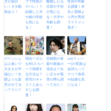
才が面白
ブで性格が
離婚した元
性別や年齢
い！ネタ動
ヤバい！？
旦那や子供
を調査！本
画あり！
結婚した夫
が気にな
名と国籍よ
や娘の学校
る！大学や
り声が男前
も気にな
年齢も調
でイケメン
る！
査！
過ぎ！
グーンシュ
弱虫ペダル
宮崎勤の母
uzi(ラッパ
は人食いで
をBSスカパ
親や家族の
ー)の実家は
大きさが半
ーで視聴す
現在は？生
金持ちって
端ない！生
る方法は？
い立ちや冤
マジ？身長
態よりも販
実写のキャ
罪の噂も調
や結婚も気
売されてる
ストとあら
べてみた！
になる！
ってマジ？
すじを調
査！