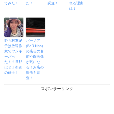
てみた！
た！
調査！
れる理由
は？
野々村友紀
バーノア
子は放送作
(BaR Noa)
家でヤンキ
の店長の名
ーだっ
前や顔画像
た！？旦那
が気にな
は２丁拳銃
る！お店の
の修士！
場所も調
査！
スポンサーリンク