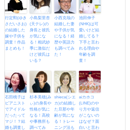
行定勲(ゆき
小島梨里杏
小西克哉の
池田伸子
さだいさお)
(天テレ)の
結婚した妻
(NHK)は可
の結婚した
身長と彼氏
や子供が気
愛いけど結
嫁や子供を
が気にな
になる！経
婚してる？
調査！作品
る！相武紗
歴や英語力
下手と言わ
まとめも！
季に激似だ
も調べてみ
れる理由や
けど彼氏は
た！
年齢を調
いる？
査！
石田桃子は
杉本美穂(み
shieca(シエ
aiカホコ
ピアニスト
ぃ)の身長や
カ)の結婚し
(LINE)のや
でアイドル
性格が気に
た旦那や年
り方や返信
だったって
なる！高校
齢が気にな
がこないの
マジ！？結
や事務所も
る！トレー
はなぜ？面
婚も調査し
調べてみ
ニング法も
白いと言わ