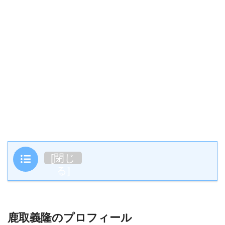
目次
[
閉じ
る
]
鹿取義隆のプロフィール