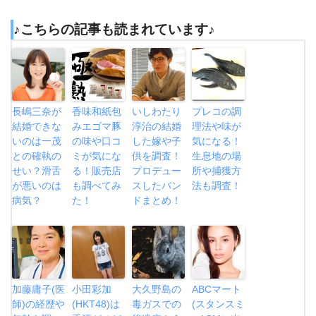
♪こちらの記事も読まれています♪
長嶋三奈が
香味和紙包
いしわたり
プレコの調
結婚できな
みエゴマ豚
淳治の結婚
理法や味が
いのは一茂
の味や口コ
した嫁や子
気になる！
との確執の
ミが気にな
供を調査！
生息地の場
せい？滑舌
る！販売店
プロデュー
所や捕獲方
が悪いのは
も調べてみ
スしたバン
法も調査！
病気？
た！
ドまとめ！
加藤庸子(医
小田彩加
大久野島の
ABCマート
師)の経歴や
(HKT48)は
毒ガスでの
(スタンスミ