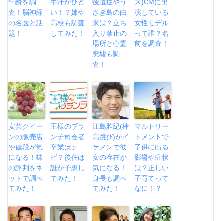
年齢を調
手汗がひど
後遺症やう
ス)CMに出
査！脳神経
い！？姉や
さぎ島の由
演している
の名医と話
高校も調査
来は？立ち
女性モデル
題！
してみた！
入り禁止の
って誰？名
場所と心霊
前を調査！
廃墟も調
査！
安芸クイー
王様のブラ
江島雅紀(棒
マルトリー
ンの販売店
ンチ司会者
高跳び)がイ
トメントで
や値段が気
卒業はク
ケメンで彼
子供に出る
になる！味
ビ？後任は
女の存在が
影響や症状
の評判をネ
誰か予想し
気になる！
は？正しい
ットで調べ
てみた！
身長も調べ
子育てって
てみた！
てみた！
なに！？