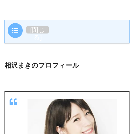
目次
[
閉じ
る
]
相沢まきのプロフィール