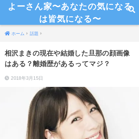
よーさん家〜あなたの気になる
は皆気になる〜
ホーム
話題
相沢まきの現在や結婚した旦那の顔画像
はある？離婚歴があるってマジ？
2018年3月15日