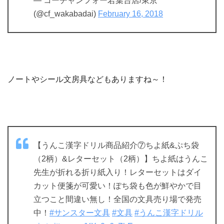
— コーチャンフォー若葉台店/東京
(@cf_wakabadai)
February 16, 2018
ノートやシール文房具などもありますね～！
【うんこ漢字ドリル商品紹介⑦ちよ紙&ぷち袋
（2柄）&レターセット（2柄）】ちよ紙はうんこ
先生が折れる折り紙入り！レターセットはダイ
カット便箋が可愛い！ぽち袋も色が鮮やかで目
立つこと間違い無し！全国の文具売り場で発売
中！
#サンスター文具
#文具
#うんこ漢字ドリル