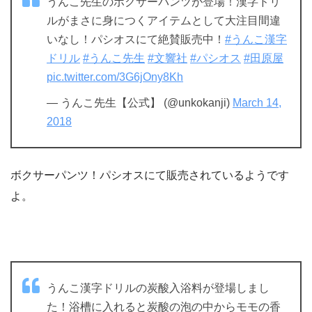
うんこ先生のボクサーパンツが登場！漢字ドリ
ルがまさに身につくアイテムとして大注目間違
いなし！パシオスにて絶賛販売中！
#うんこ漢字
ドリル
#うんこ先生
#文響社
#パシオス
#田原屋
pic.twitter.com/3G6jOny8Kh
— うんこ先生【公式】 (@unkokanji)
March 14,
2018
ボクサーパンツ！パシオスにて販売されているようです
よ。
うんこ漢字ドリルの炭酸入浴料が登場しまし
た！浴槽に入れると炭酸の泡の中からモモの香