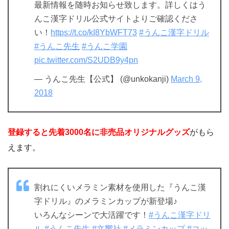
最新情報を随時お知らせ致します。詳しくはう
んこ漢字ドリル公式サイトよりご確認くださ
い！
https://t.co/kI8YbWFT73
#うんこ漢字ドリル
#うんこ先生
#うんこ学園
pic.twitter.com/S2UDB9y4pn
— うんこ先生【公式】 (@unkokanji)
March 9,
2018
登録すると先着3000名に非売品オリジナルグッズ
がもら
えます。
割れにくいメラミン素材を使用した『うんこ漢
字ドリル』のメラミンカップが新登場♪
いろんなシーンで大活躍です！
#うんこ漢字ドリ
ル
#うんこ先生
#文響社
#メラミンカップ
#コッ