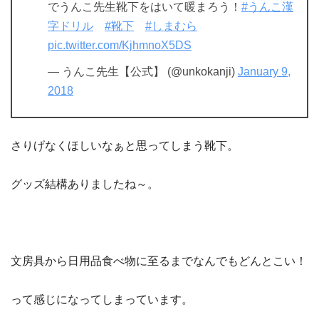
でうんこ先生靴下をはいて暖まろう！
#うんこ漢
字ドリル
#靴下
#しまむら
pic.twitter.com/KjhmnoX5DS
— うんこ先生【公式】 (@unkokanji)
January 9,
2018
さりげなくほしいなぁと思ってしまう靴下。
グッズ結構ありましたね～。
文房具から日用品食べ物に至るまでなんでもどんとこい！
って感じになってしまっています。