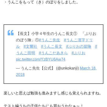
・うんこをもって（き）のぼりをしました。
【長文】小学４年生のうんこ長文① 「ぶりお
のぼう険」①
#うんこ先生
#うんこ漢字ドリ
ル
#文響社
#うんこ長文
#ぶりおの冒険
#
うんこ田明
#うんこだあきら
#ぶりお
pic.twitter.com/YzBYU6Aw74
— うんこ先生【公式】 (@unkokanji)
March 18,
2018
楽しいと思えば勉強も進みますし感じも覚えられますね。
テスト編うちの子供たちにも買おうかなぁ～！