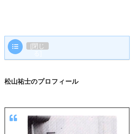
目次
[
閉じ
る
]
松山祐士のプロフィール