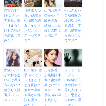
迷宮の十字
谷崎鷹人(大
山内乃理子
やはぎみや
路(コナン)
食い)の彼女
のwikiと年
こ幼稚園の
で和葉が歌
や職業を調
齢を調査！
評判や場所
う【まるた
査！イケメ
結婚した旦
を調査！体
け】の歌詞
ンだけどホ
那との間に
罰は以前か
を調査して
ストってマ
子供は？
らあったっ
みた！
ジ？
てマジ？
大濠ハンナ
山中望未(空
上原多香子
シャドーピ
が気持ち悪
手)がイケメ
が無期限休
ープル
いのは喋り
ン過ぎるけ
養で復帰時
(UMA)の正
方のせい？
ど身長は？
期はいつ？
体や日本で
整形して障
彼女の存在
セクシー女
見た人はい
害扱いって
や強さの秘
優転向の噂
る？悪霊と
マジ！？
訣も調べて
も気にな
言われる理
みた！
る！
由は？