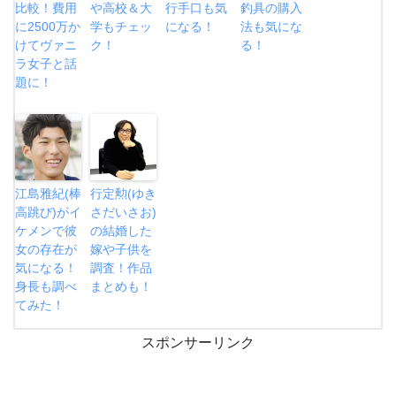
比較！費用
や高校＆大
行手口も気
釣具の購入
に2500万か
学もチェッ
になる！
法も気にな
けてヴァニ
ク！
る！
ラ女子と話
題に！
江島雅紀(棒
行定勲(ゆき
高跳び)がイ
さだいさお)
ケメンで彼
の結婚した
女の存在が
嫁や子供を
気になる！
調査！作品
身長も調べ
まとめも！
てみた！
スポンサーリンク