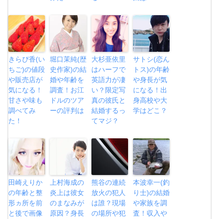
きらぴ香(い
堀口茉純(歴
大杉亜依里
サトシ(恋ん
ちご)の値段
史作家)の結
はハーフで
トス)の年齢
や販売店が
婚や年齢を
英語力が凄
や身長が気
気になる！
調査！お江
い？限定写
になる！出
甘さや味も
ドルのツア
真の彼氏と
身高校や大
調べてみ
ーの評判は
結婚するっ
学はどこ？
た！
てマジ？
田崎えりか
上村海成の
熊谷の連続
本波幸一(釣
の年齢と整
炎上は彼女
放火の犯人
り士)の結婚
形ヵ所を前
のまなみが
は誰？現場
や家族を調
と後で画像
原因？身長
の場所や犯
査！収入や