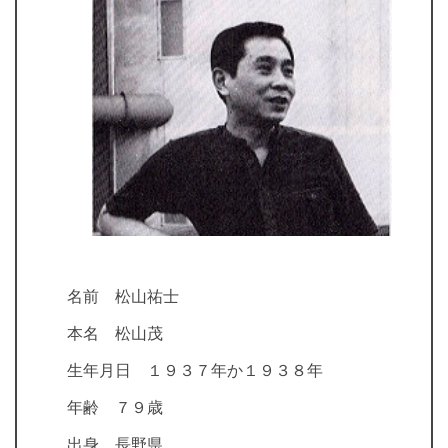
名前 松山祐士
本名 松山茂
生年月日 １９３７年か１９３８年
年齢 ７９歳
出身 長野県