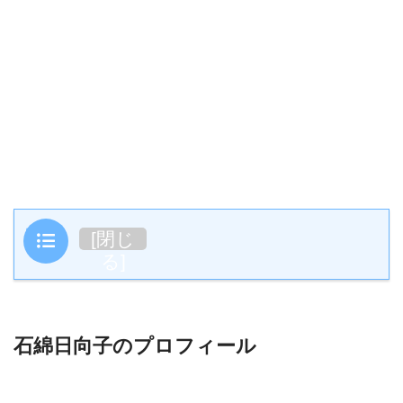
目次
[
閉じ
る
]
石綿日向子のプロフィール