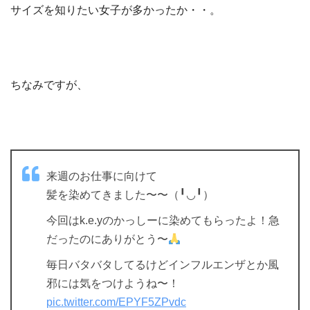
サイズを知りたい女子が多かったか・・。
ちなみですが、
来週のお仕事に向けて
髪を染めてきました〜〜（╹◡╹）
今回はk.e.yのかっしーに染めてもらったよ！急
だったのにありがとう〜
毎日バタバタしてるけどインフルエンザとか風
邪には気をつけようね〜！
pic.twitter.com/EPYF5ZPvdc