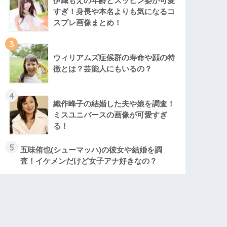
伊織もえの年齢とスッピン姿が可愛
すぎ！身長や本名よりも気になるコ
スプレ画像まとめ！
3
ウィリアムズ症候群の寿命や顔の特
徴とは？芸能人にもいるの？
4
織作峰子の結婚した夫や娘を調査！
ミスユニバースの画像が可愛すぎ
る！
5
五味侑也(シューマッハ)の彼女や結婚を調
査！イケメンだけど女子アナ好きなの？