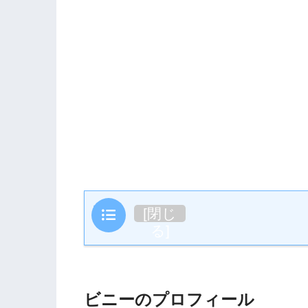
目次
[
閉じ
る
]
ビニーのプロフィール