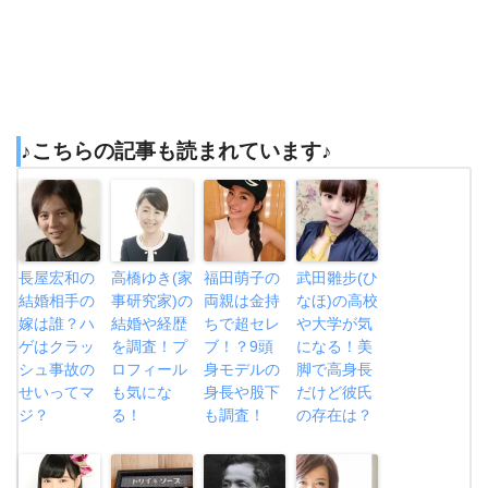
♪こちらの記事も読まれています♪
長屋宏和の
高橋ゆき(家
福田萌子の
武田雛步(ひ
結婚相手の
事研究家)の
両親は金持
なほ)の高校
嫁は誰？ハ
結婚や経歴
ちで超セレ
や大学が気
ゲはクラッ
を調査！プ
ブ！？9頭
になる！美
シュ事故の
ロフィール
身モデルの
脚で高身長
せいってマ
も気にな
身長や股下
だけど彼氏
ジ？
る！
も調査！
の存在は？