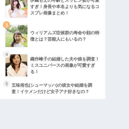
伊織もえの年齢とスッピン姿が可愛
すぎ！身長や本名よりも気になるコ
スプレ画像まとめ！
3
ウィリアムズ症候群の寿命や顔の特
徴とは？芸能人にもいるの？
4
織作峰子の結婚した夫や娘を調査！
ミスユニバースの画像が可愛すぎ
る！
5
五味侑也(シューマッハ)の彼女や結婚を調
査！イケメンだけど女子アナ好きなの？