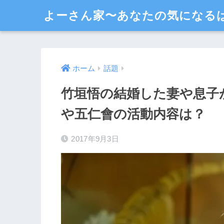
よーさん家〜あなたの気になる
ホーム
話題
竹垣悟の結婚した妻や息子
や五仁會の活動内容は？
2017年9月3日