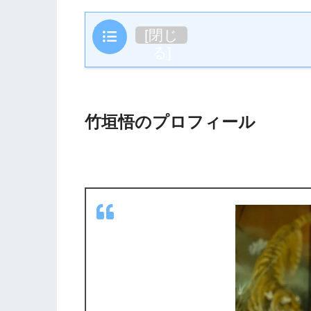
目次
[
閉じ
る
]
竹垣悟のプロフィール