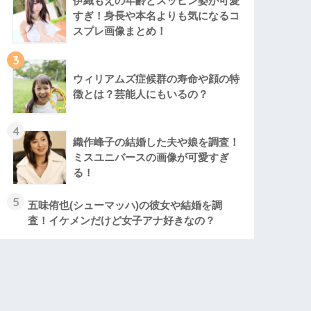
伊織もえの年齢とスッピン姿が可愛
すぎ！身長や本名よりも気になるコ
スプレ画像まとめ！
3
ウィリアムズ症候群の寿命や顔の特
徴とは？芸能人にもいるの？
4
織作峰子の結婚した夫や娘を調査！
ミスユニバースの画像が可愛すぎ
る！
5
五味侑也(シューマッハ)の彼女や結婚を調
査！イケメンだけど女子アナ好きなの？