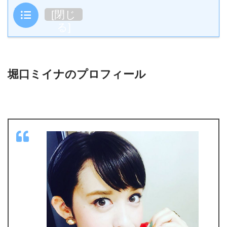
目次
[
閉じ
る
]
堀口ミイナのプロフィール