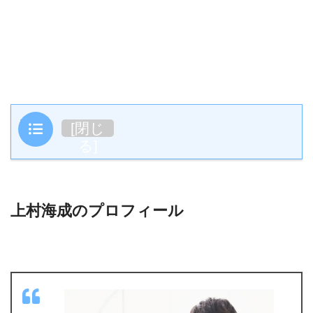
目次
[
閉じ
る
]
上村海成のプロフィール