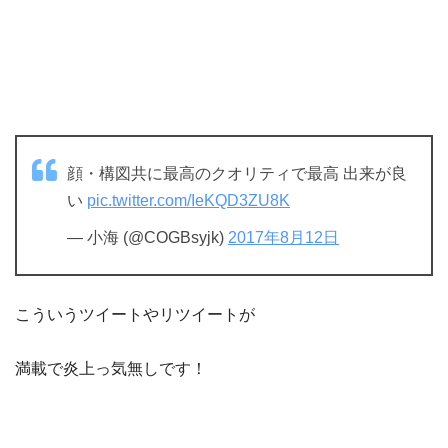
顔・構図共に最高のクオリティで最高 出来が良
い
pic.twitter.com/IeKQD3ZU8K
— 小海 (@COGBsyjk)
2017年8月12日
こういうツイートやリツイートが
満載で炎上っ気無しです！