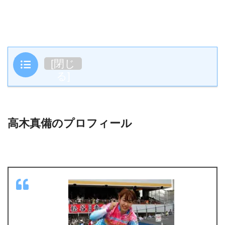
目次
[
閉じ
る
]
高木真備のプロフィール