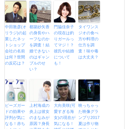
中田敦彦(オ
都築紗矢香
門脇佳奈子
タイワンス
リラジ)の起
の身長やハ
の現在は釣
ジオの食べ
業したネッ
ーフなのか
りガールっ
方や料理の
トショップ
を調査！結
てマジ！？
仕方を調
会社の名前
婚できない
彼氏や結婚
査！味や毒
は何？世間
のはギャン
について
は大丈夫？
の反応は？
ブルのせ
も！
い？
ピーズガー
上村海成の
大向美咲(可
映っちゃっ
ドの効果や
炎上は彼女
愛すぎる海
た映像グラ
評判が気に
のまなみが
女)の現在が
ンプリ2017
なる！赤ち
原因？身長
気になる！
夏は作り物