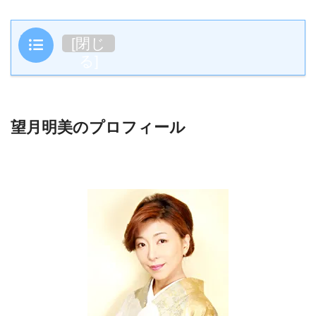
目次
[
閉じ
る
]
望月明美のプロフィール