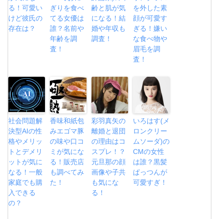
る！可愛い
ぎりを食べ
齢と肌が気
を外した素
けど彼氏の
てる女優は
になる！結
顔が可愛す
存在は？
誰？名前や
婚や年収も
ぎる！嫌い
年齢を調
調査！
な食べ物や
査！
眉毛を調
査！
社会問題解
香味和紙包
彩羽真矢の
いろはす(メ
決型AIの性
みエゴマ豚
離婚と退団
ロンクリー
格やメリッ
の味や口コ
の理由はコ
ムソーダ)の
トとデメリ
ミが気にな
スプレ！？
CMの女性
ットが気に
る！販売店
元旦那の顔
は誰？黒髪
なる！一般
も調べてみ
画像や子共
ぱっつんが
家庭でも購
た！
も気にな
可愛すぎ！
入できる
る！
の？