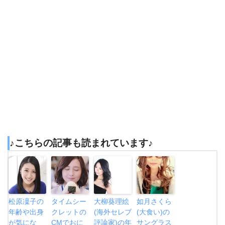
♪こちらの記事も読まれています♪
松原凜子の
タイムシー
大柳葵理絵
如月さくら
年齢や出身
クレットの
(海外セレブ
(大食い)の
が気にな
CMでおに
評論家)の年
サングラス