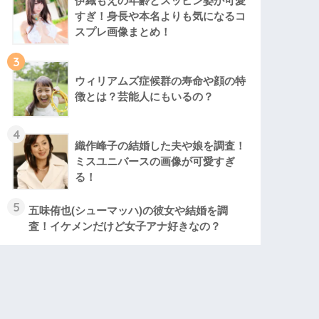
伊織もえの年齢とスッピン姿が可愛
すぎ！身長や本名よりも気になるコ
スプレ画像まとめ！
3
ウィリアムズ症候群の寿命や顔の特
徴とは？芸能人にもいるの？
4
織作峰子の結婚した夫や娘を調査！
ミスユニバースの画像が可愛すぎ
る！
5
五味侑也(シューマッハ)の彼女や結婚を調
査！イケメンだけど女子アナ好きなの？