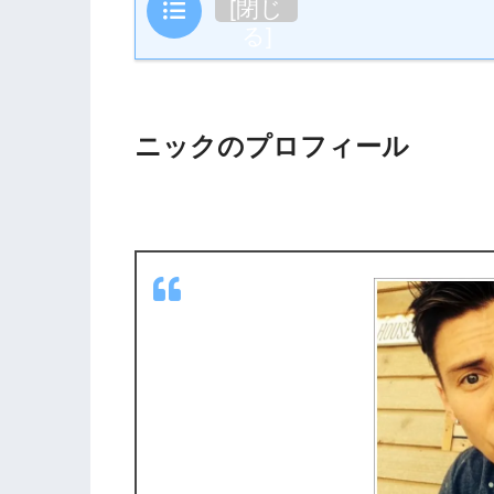
目次
[
閉じ
る
]
ニックのプロフィール