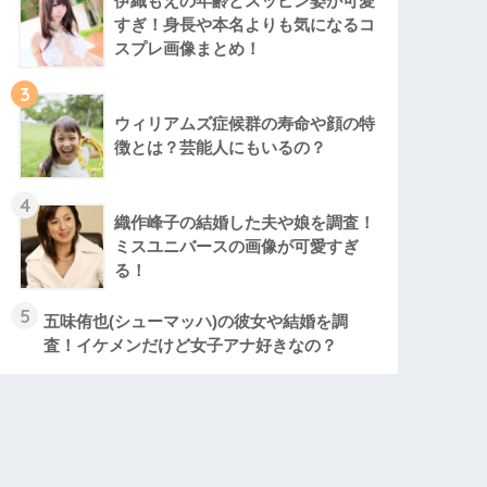
伊織もえの年齢とスッピン姿が可愛
すぎ！身長や本名よりも気になるコ
スプレ画像まとめ！
3
ウィリアムズ症候群の寿命や顔の特
徴とは？芸能人にもいるの？
4
織作峰子の結婚した夫や娘を調査！
ミスユニバースの画像が可愛すぎ
る！
5
五味侑也(シューマッハ)の彼女や結婚を調
査！イケメンだけど女子アナ好きなの？