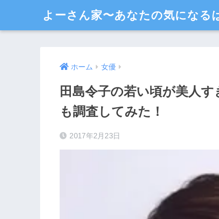
よーさん家〜あなたの気になる
ホーム
女優
田島令子の若い頃が美人す
も調査してみた！
2017年2月23日