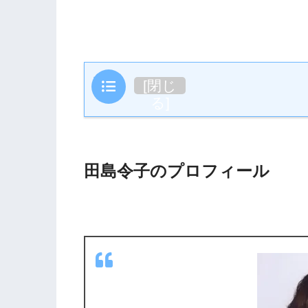
目次
[
閉じ
る
]
田島令子のプロフィール