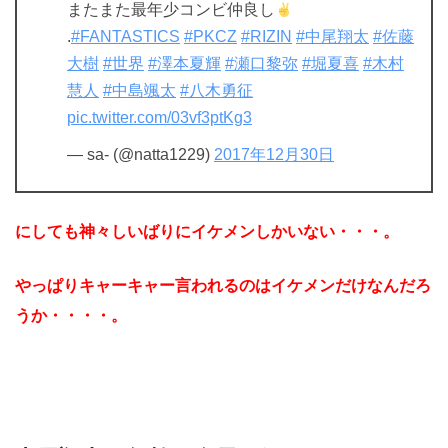
またまた最年少コンビ仲良し
.
#FANTASTICS
#PKCZ
#RIZIN
#中尾翔太
#佐藤
大樹
#世界
#澤本夏輝
#瀬口黎弥
#堀夏喜
#木村
慧人
#中島颯太
#八木勇征
pic.twitter.com/03vf3ptKg3
— sa- (@natta1229)
2017年12月30日
にしても神々しいばりにイケメンしかいない・・・。
やっぱりキャーキャー言われるのはイケメンだけなんだろ
うか・・・・。