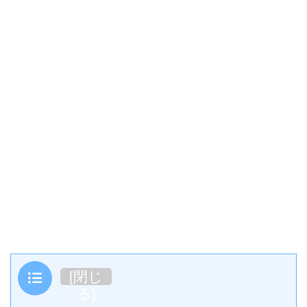
目次
[
閉じ
る
]