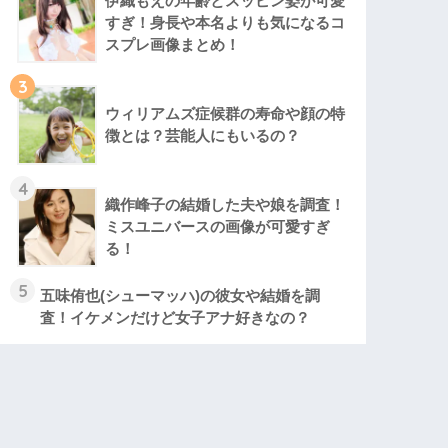
伊織もえの年齢とスッピン姿が可愛
すぎ！身長や本名よりも気になるコ
スプレ画像まとめ！
3
ウィリアムズ症候群の寿命や顔の特
徴とは？芸能人にもいるの？
4
織作峰子の結婚した夫や娘を調査！
ミスユニバースの画像が可愛すぎ
る！
5
五味侑也(シューマッハ)の彼女や結婚を調
査！イケメンだけど女子アナ好きなの？