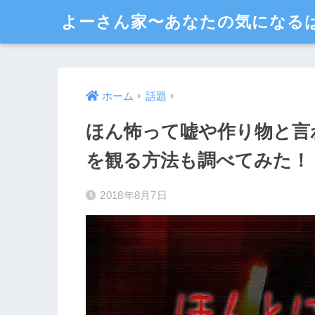
よーさん家〜あなたの気になる
ホーム
話題
ほん怖って嘘や作り物と言
を観る方法も調べてみた！
2018年8月7日